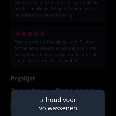
Schone en geparfumeerde lakens. Volledig
professionalisme. Ik had tijd nodig om te
herstellen van de ontmoeting.
Prachtig meisje, Geweldige kont. Pijpbeurt
tot het absolute einde. Gesprek zoals met
een goede vriendin. Ze lijkt op de foto's. Ik
zou haar exclusief willen hebben.
Prijslijst
Vraag anoniem en vrijblijvend naar de prijzen
Inhoud voor
Vraag naar prijzen
volwassenen