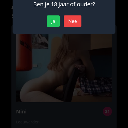
Ben je 18 jaar of ouder?
Andere advertenties uit deze
stad
Ja
Nee
Nini
21
Leeuwarden