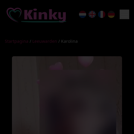
Startpagina
/
Leeuwarden
/
Karolina